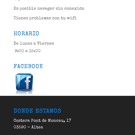
Es posible navegar sin conexión
Tienes problemas con tu wifi
HORARIO
De lunes a Viernes
9:00 a 15:00
FACEBOOK
DONDE ESTAMOS
Costera Pont de Moncau, 17
03590 – Altea