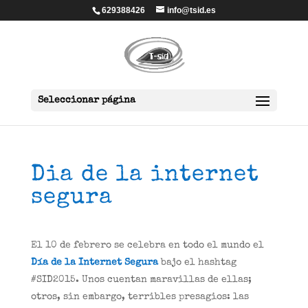
629388426
info@tsid.es
Seleccionar página
Dia de la internet
segura
El 10 de febrero se celebra en todo el mundo el
Día de la Internet Segura
bajo el hashtag
#SID2015. Unos cuentan maravillas de ellas;
otros, sin embargo, terribles presagios: las