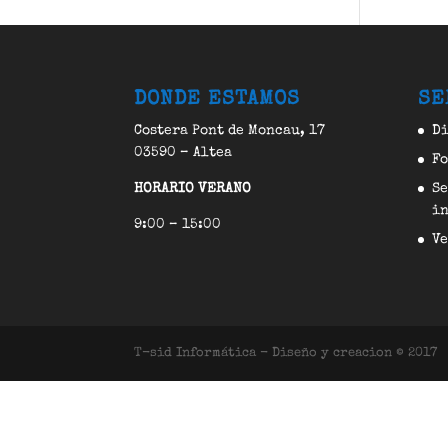
DONDE ESTAMOS
SE
Costera Pont de Moncau, 17
Di
03590 – Altea
F
HORARIO VERANO
Se
in
9:00 – 15:00
Ve
T-sid Informática - Diseño y creacion © 2017