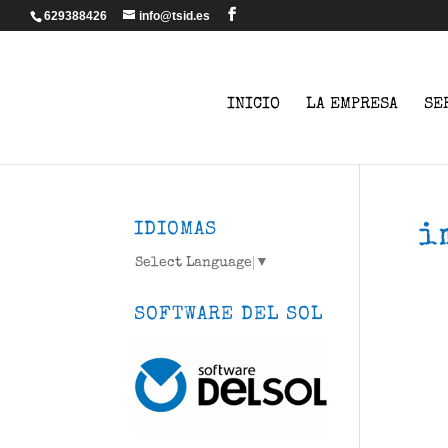
629388426
info@tsid.es
INICIO
LA EMPRESA
SE
IDIOMAS
i
Select Language
▼
SOFTWARE DEL SOL