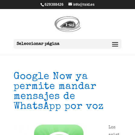
629388426
info@tsid.es
Seleccionar página
Google Now ya
permite mandar
mensajes de
WhatsApp por voz
Los