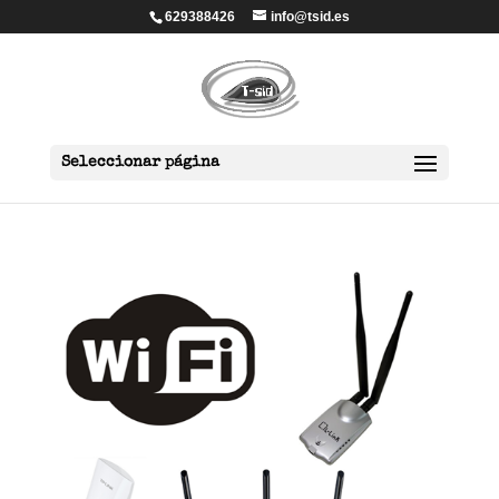
629388426
info@tsid.es
Seleccionar página