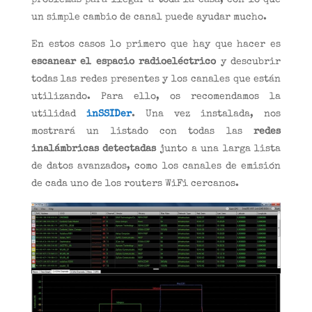
problemas para llegar a toda la casa, con lo que
un simple cambio de canal puede ayudar mucho.
En estos casos lo primero que hay que hacer es
escanear el espacio radioeléctrico
y descubrir
todas las redes presentes y los canales que están
utilizando. Para ello, os recomendamos la
utilidad
inSSIDer
. Una vez instalada, nos
mostrará un listado con todas las
redes
inalámbricas detectadas
junto a una larga lista
de datos avanzados, como los canales de emisión
de cada uno de los routers WiFi cercanos.