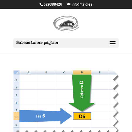
629388426
info@tsid.es
Seleccionar página