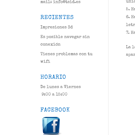
unid
mail: info@tsid.es
H
RECIENTES
H
letr
Impresiones 3d
H
Es posible navegar sin
conexión
La l
Tienes problemas con tu
apar
wifi
HORARIO
De lunes a Viernes
9:00 a 15:00
FACEBOOK