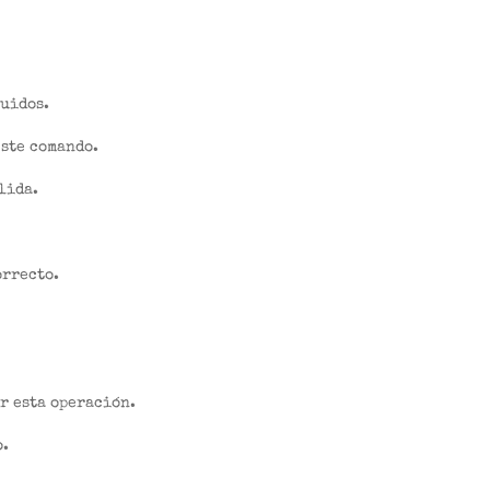
ruidos.
ste comando.
lida.
orrecto.
r esta operación.
o.