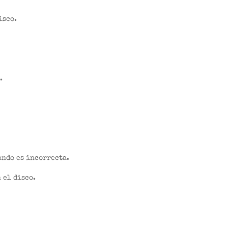
isco.
.
ando es incorrecta.
 el disco.