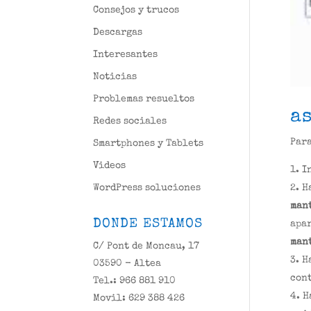
Consejos y trucos
Descargas
Interesantes
Noticias
Problemas resueltos
a
Redes sociales
Para
Smartphones y Tablets
Videos
I
WordPress soluciones
H
man
DONDE ESTAMOS
apa
man
C/ Pont de Moncau, 17
H
03590 - Altea
con
Tel.: 966 881 910
H
Movil: 629 388 426