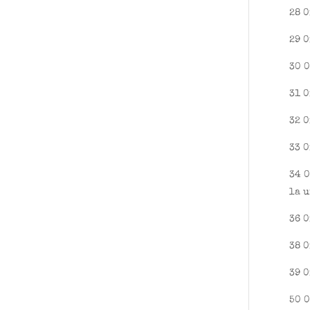
28 0
29 0
30 0
31 0
32 0
33 0
34 0
la u
36 0
38 0
39 0
50 0