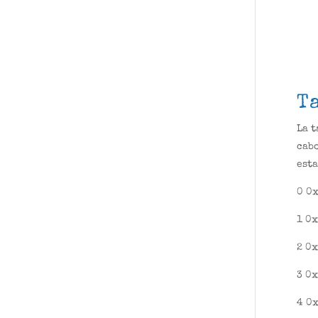
T
La t
cabo
esta
0 0
1 0
2 0x
3 0x
4 0x