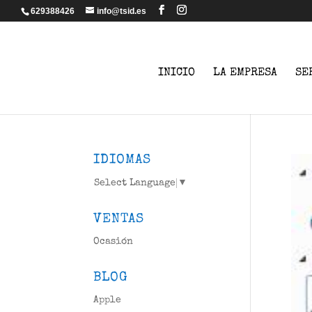
629388426
info@tsid.es
INICIO
LA EMPRESA
SE
IDIOMAS
Select Language
▼
VENTAS
Ocasión
BLOG
Apple