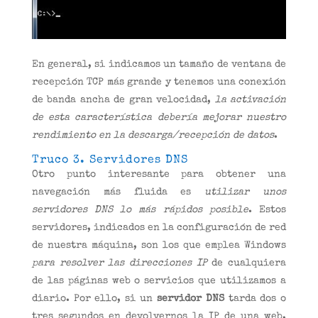
En general, si indicamos un tamaño de ventana de
recepción TCP más grande y tenemos una conexión
de banda ancha de gran velocidad,
la activación
de esta característica debería mejorar nuestro
rendimiento en la descarga/recepción de datos
.
Truco 3. Servidores DNS
Otro punto interesante para obtener una
navegación más fluida es
utilizar unos
servidores DNS lo más rápidos posible
. Estos
servidores, indicados en la configuración de red
de nuestra máquina, son los que emplea Windows
para resolver las direcciones IP
de cualquiera
de las páginas web o servicios que utilizamos a
diario. Por ello, si un
servidor DNS
tarda dos o
tres segundos en devolvernos la IP de una web,