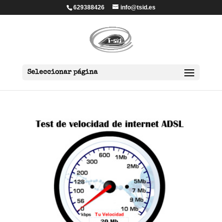
629388426
info@tsid.es
Seleccionar página