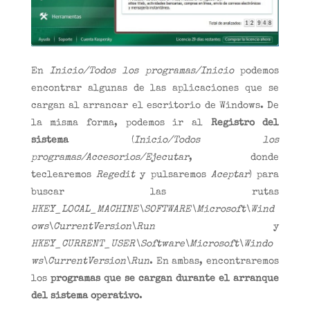
En
Inicio/Todos los programas/Inicio
podemos
encontrar algunas de las aplicaciones que se
cargan al arrancar el escritorio de Windows. De
la misma forma, podemos ir al
Registro del
sistema
(
Inicio/Todos los
programas/Accesorios/Ejecutar
, donde
teclearemos
Regedit
y pulsaremos
Aceptar
) para
buscar las rutas
HKEY_LOCAL_MACHINE\SOFTWARE\Microsoft\Wind
ows\CurrentVersion\Run
y
HKEY_CURRENT_USER\Software\Microsoft\Windo
ws\CurrentVersion\Run
. En ambas, encontraremos
los
programas que se cargan durante el arranque
del sistema operativo
.