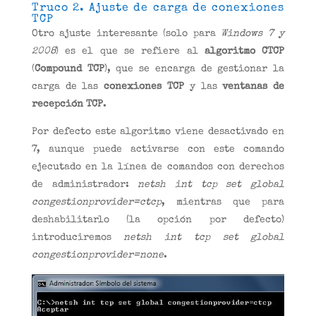
Truco 2. Ajuste de carga de conexiones
TCP
Otro ajuste interesante (solo para
Windows 7
y
2008
) es el que se refiere al
algoritmo CTCP
(
Compound TCP
), que se encarga de gestionar la
carga de las
conexiones TCP
y las
ventanas de
recepción TCP
.
Por defecto este algoritmo viene desactivado en
7, aunque puede activarse con este comando
ejecutado en la línea de comandos con derechos
de administrador:
netsh int tcp set global
congestionprovider=ctcp
, mientras que para
deshabilitarlo (la opción por defecto)
introduciremos
netsh int tcp set global
congestionprovider=none
.