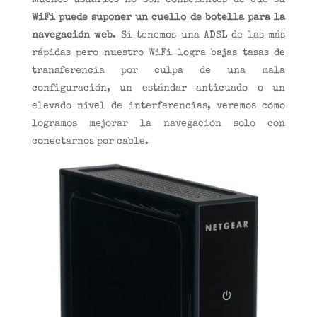
Muchos usuarios no son conscientes de que su
WiFi puede suponer un cuello de botella para la
navegación web
. Si tenemos una ADSL de las más
rápidas pero nuestro WiFi logra bajas tasas de
transferencia por culpa de una mala
configuración, un estándar anticuado o un
elevado nivel de interferencias, veremos cómo
logramos mejorar la navegación solo con
conectarnos por cable.