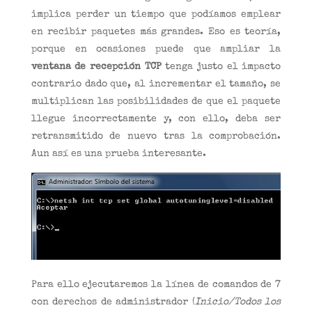
implica perder un tiempo que podíamos emplear
en recibir paquetes más grandes. Eso es teoría,
porque en ocasiones puede que ampliar la
ventana de recepción TCP
tenga justo el impacto
contrario dado que, al incrementar el tamaño, se
multiplican las posibilidades de que el paquete
llegue incorrectamente y, con ello, deba ser
retransmitido de nuevo tras la comprobación.
Aun así es una prueba interesante.
Para ello ejecutaremos la línea de comandos de 7
con derechos de administrador (
Inicio/Todos los