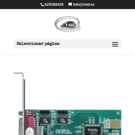
629388426
info@tsid.es
Seleccionar página