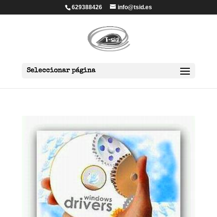
629388426
info@tsid.es
Seleccionar página