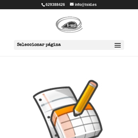
629388426
info@tsid.es
Seleccionar página