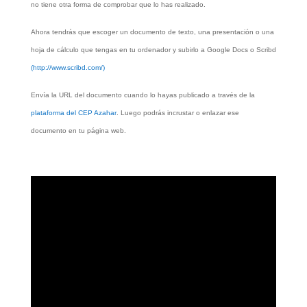
no tiene otra forma de comprobar que lo has realizado.
Ahora tendrás que escoger un documento de texto, una presentación o una
hoja de cálculo que tengas en tu ordenador y subirlo a Google Docs o Scribd
(http://www.scribd.com/)
Envía la URL del documento cuando lo hayas publicado a través de la
plataforma del CEP Azahar
. Luego podrás incrustar o enlazar ese
documento en tu página web.