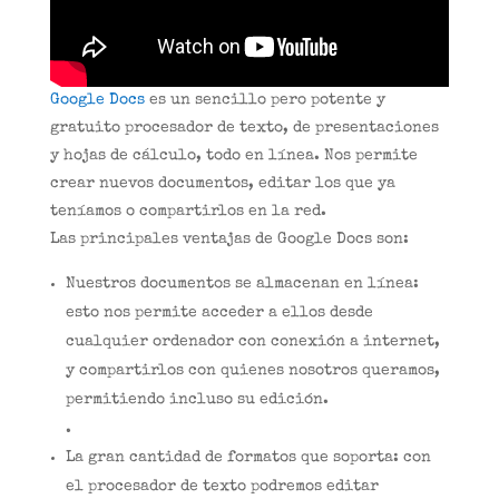
Google Docs
es un sencillo pero potente y
gratuito procesador de texto, de presentaciones
y hojas de cálculo, todo en línea. Nos permite
crear nuevos documentos, editar los que ya
teníamos o compartirlos en la red.
Las principales ventajas de Google Docs son:
Nuestros documentos se almacenan en línea:
esto nos permite acceder a ellos desde
cualquier ordenador con conexión a internet,
y compartirlos con quienes nosotros queramos,
permitiendo incluso su edición.
.
La gran cantidad de formatos que soporta: con
el procesador de texto podremos editar