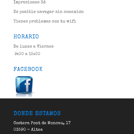
Impresiones 3d
Es posible navegar sin conexión
Tienes problemas con tu wifi
HORARIO
De lunes a Viernes
9:00 a 15:00
FACEBOOK
DONDE ESTAMOS
Costera Pont de Moncau, 17
03590 – Altea