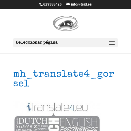
629388426
info@tsid.es
Seleccionar página
mh_translate4_gor
sel