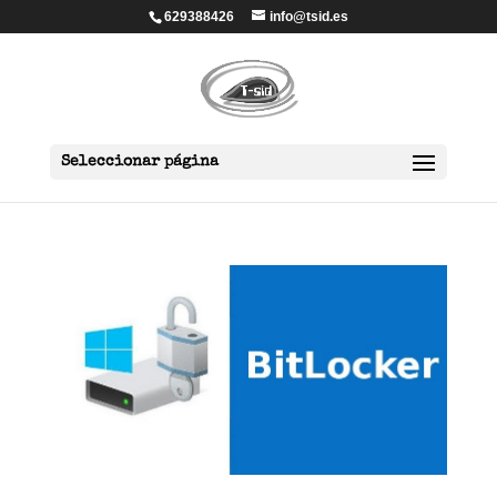
629388426
info@tsid.es
Seleccionar página